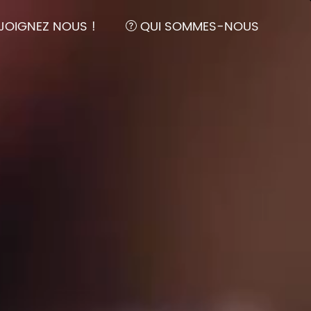
TER)
(ADHERER)
(QUI S
JOIGNEZ NOUS !
QUI SOMMES-NOUS