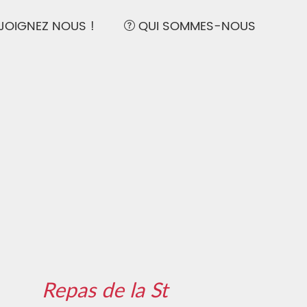
TER)
(ADHERER)
(QUI S
JOIGNEZ NOUS !
QUI SOMMES-NOUS
Repas de la St