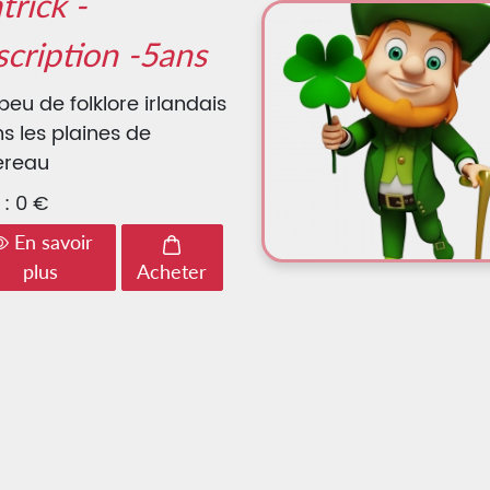
trick -
scription -5ans
peu de folklore irlandais
s les plaines de
lereau
 : 0 €
En savoir
plus
Acheter