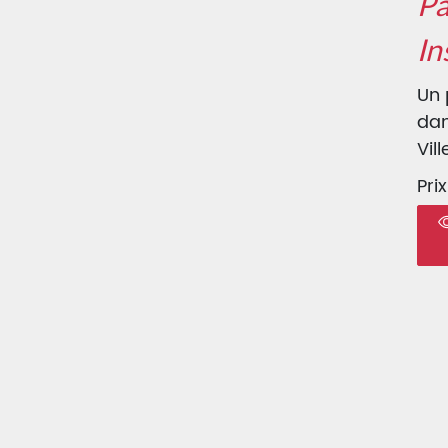
Pa
In
Un 
dan
Vil
Prix